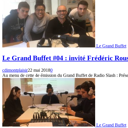
Le Grand Buffet
Le Grand Buffet #04 : invité Frédéric Rous
cdimontplaisir
22 mai 2018
0
Au menu de cette 4e émission du Grand Buffet de Radio Slash : Présen
Le Grand Buffet