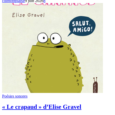
cdimontplaisir
9 juin 2026
8
Poésies sonores
« Le crapaud » d’Elise Gravel