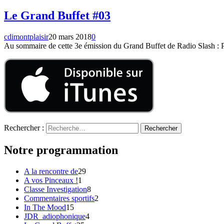
Le Grand Buffet #03
cdimontplaisir
20 mars 2018
0
Au sommaire de cette 3e émission du Grand Buffet de Radio Slash : P
Rechercher :
Notre programmation
A la rencontre de
29
A vos Pinceaux !
1
Classe Investigation
8
Commentaires sportifs
2
In The Mood
15
JDR_adiophonique
4