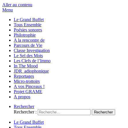
Aller au contenu
Menu
Le Grand Buffet
Tous Ensemble
Poésies sonores
Philotrophie
A la rencontre de
Parcours de Vie
Classe Investigation
Le Sel des Mots
Les Clefs de l’Immo
In The Mood
JDR_adiophonique
Reportages
Micro-trottoirs
A vos Pinceaux !
Projet GRAME
A propos
Rechercher
Rechercher :
Le Grand Buffet
Tous Ensemble