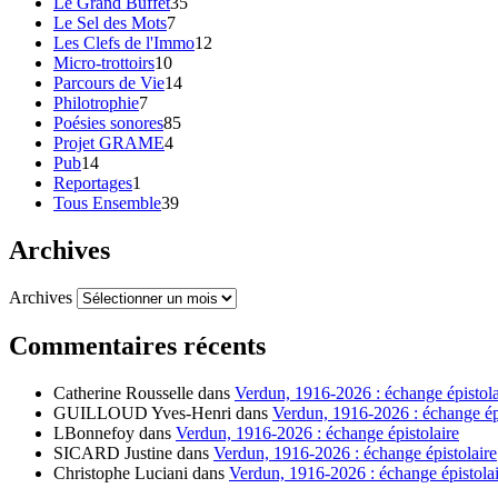
Le Grand Buffet
35
Le Sel des Mots
7
Les Clefs de l'Immo
12
Micro-trottoirs
10
Parcours de Vie
14
Philotrophie
7
Poésies sonores
85
Projet GRAME
4
Pub
14
Reportages
1
Tous Ensemble
39
Archives
Archives
Commentaires récents
Catherine Rousselle
dans
Verdun, 1916-2026 : échange épistola
GUILLOUD Yves-Henri
dans
Verdun, 1916-2026 : échange épi
LBonnefoy
dans
Verdun, 1916-2026 : échange épistolaire
SICARD Justine
dans
Verdun, 1916-2026 : échange épistolaire
Christophe Luciani
dans
Verdun, 1916-2026 : échange épistolai