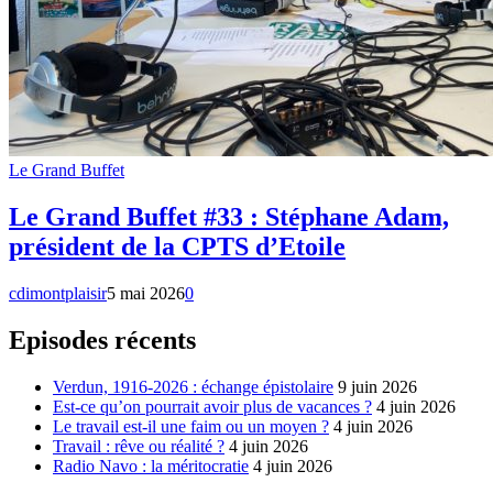
Le Grand Buffet
Le Grand Buffet #33 : Stéphane Adam,
président de la CPTS d’Etoile
cdimontplaisir
5 mai 2026
0
Episodes récents
Verdun, 1916-2026 : échange épistolaire
9 juin 2026
Est-ce qu’on pourrait avoir plus de vacances ?
4 juin 2026
Le travail est-il une faim ou un moyen ?
4 juin 2026
Travail : rêve ou réalité ?
4 juin 2026
Radio Navo : la méritocratie
4 juin 2026