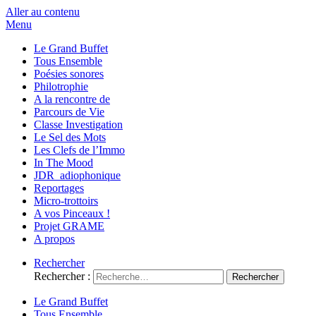
Aller au contenu
Menu
Le Grand Buffet
Tous Ensemble
Poésies sonores
Philotrophie
A la rencontre de
Parcours de Vie
Classe Investigation
Le Sel des Mots
Les Clefs de l’Immo
In The Mood
JDR_adiophonique
Reportages
Micro-trottoirs
A vos Pinceaux !
Projet GRAME
A propos
Rechercher
Rechercher :
Le Grand Buffet
Tous Ensemble