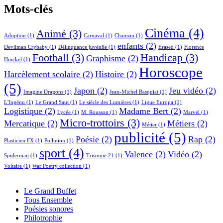
Mots-clés
Cinéma
(4)
Animé
(3)
Adoption
(1)
Carnaval
(1)
Chanson
(1)
enfants
(2)
Devilman Crybaby
(1)
Délinquance juvénile
(1)
Erased
(1)
Florence
Football
(3)
Handicap
(3)
Graphisme
(2)
Hinckel
(1)
Horoscope
Harcèlement scolaire
(2)
Histoire
(2)
(5)
Japon
(2)
Jeu vidéo
(2)
Imagine Dragons
(1)
Jean-Michel Basquiat
(1)
L'Ingénu
(1)
Le Grand Saut
(1)
Le siècle des Lumières
(1)
Ligue Europa
(1)
Logistique
(2)
Madame Bert
(2)
Lycée
(1)
M. Rousson
(1)
Marvel
(1)
Micro-trottoirs
(3)
Mercatique
(2)
Métiers
(2)
Métier
(1)
publicité
(5)
Poésie
(2)
Rap
(2)
Plasticien FX
(1)
Pollution
(1)
sport
(4)
Valence
(2)
Vidéo
(2)
Spiderman
(1)
Trisomie 21
(1)
Voltaire
(1)
War Poetry collection
(1)
Le Grand Buffet
Tous Ensemble
Poésies sonores
Philotrophie