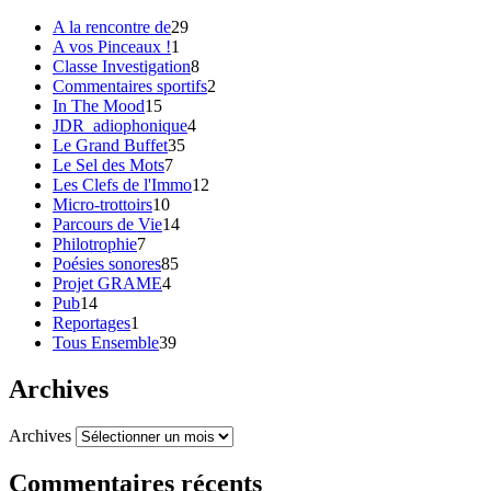
A la rencontre de
29
A vos Pinceaux !
1
Classe Investigation
8
Commentaires sportifs
2
In The Mood
15
JDR_adiophonique
4
Le Grand Buffet
35
Le Sel des Mots
7
Les Clefs de l'Immo
12
Micro-trottoirs
10
Parcours de Vie
14
Philotrophie
7
Poésies sonores
85
Projet GRAME
4
Pub
14
Reportages
1
Tous Ensemble
39
Archives
Archives
Commentaires récents