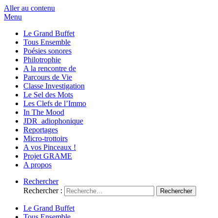
Aller au contenu
Menu
Le Grand Buffet
Tous Ensemble
Poésies sonores
Philotrophie
A la rencontre de
Parcours de Vie
Classe Investigation
Le Sel des Mots
Les Clefs de l’Immo
In The Mood
JDR_adiophonique
Reportages
Micro-trottoirs
A vos Pinceaux !
Projet GRAME
A propos
Rechercher
Rechercher :
Le Grand Buffet
Tous Ensemble