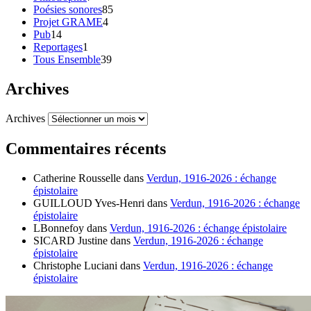
Poésies sonores
85
Projet GRAME
4
Pub
14
Reportages
1
Tous Ensemble
39
Archives
Archives
Commentaires récents
Catherine Rousselle
dans
Verdun, 1916-2026 : échange
épistolaire
GUILLOUD Yves-Henri
dans
Verdun, 1916-2026 : échange
épistolaire
LBonnefoy
dans
Verdun, 1916-2026 : échange épistolaire
SICARD Justine
dans
Verdun, 1916-2026 : échange
épistolaire
Christophe Luciani
dans
Verdun, 1916-2026 : échange
épistolaire