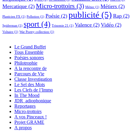
Micro-trottoirs
(3)
Mercatique
(2)
Métiers
(2)
Métier
(1)
publicité
(5)
Poésie
(2)
Rap
(2)
Plasticien FX
(1)
Pollution
(1)
sport
(4)
Valence
(2)
Vidéo
(2)
Spiderman
(1)
Trisomie 21
(1)
Voltaire
(1)
War Poetry collection
(1)
Le Grand Buffet
Tous Ensemble
Poésies sonores
Philotrophie
A la rencontre de
Parcours de Vie
Classe Investigation
Le Sel des Mots
Les Clefs de l’Immo
In The Mood
JDR_adiophonique
Reportages
Micro-trottoirs
A vos Pinceaux !
Projet GRAME
A propos