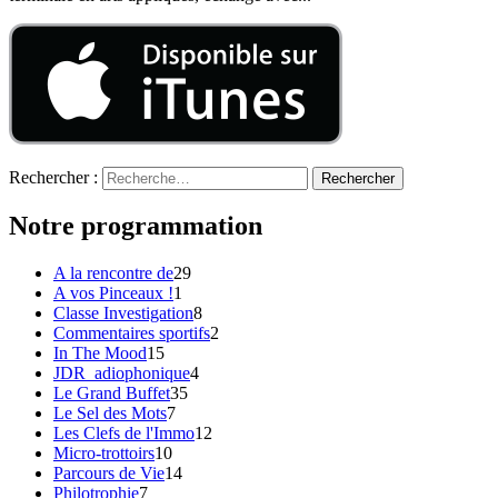
Rechercher :
Notre programmation
A la rencontre de
29
A vos Pinceaux !
1
Classe Investigation
8
Commentaires sportifs
2
In The Mood
15
JDR_adiophonique
4
Le Grand Buffet
35
Le Sel des Mots
7
Les Clefs de l'Immo
12
Micro-trottoirs
10
Parcours de Vie
14
Philotrophie
7