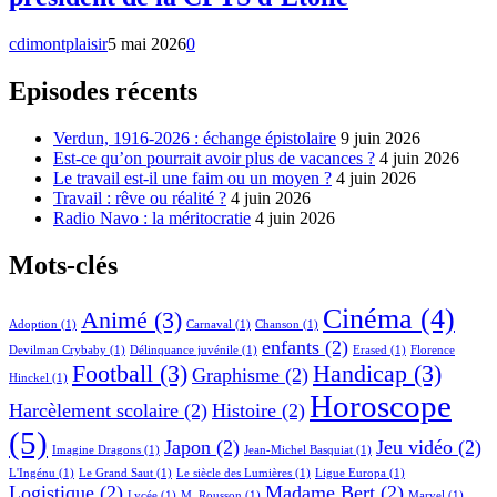
cdimontplaisir
5 mai 2026
0
Episodes récents
Verdun, 1916-2026 : échange épistolaire
9 juin 2026
Est-ce qu’on pourrait avoir plus de vacances ?
4 juin 2026
Le travail est-il une faim ou un moyen ?
4 juin 2026
Travail : rêve ou réalité ?
4 juin 2026
Radio Navo : la méritocratie
4 juin 2026
Mots-clés
Cinéma
(4)
Animé
(3)
Adoption
(1)
Carnaval
(1)
Chanson
(1)
enfants
(2)
Devilman Crybaby
(1)
Délinquance juvénile
(1)
Erased
(1)
Florence
Football
(3)
Handicap
(3)
Graphisme
(2)
Hinckel
(1)
Horoscope
Harcèlement scolaire
(2)
Histoire
(2)
(5)
Japon
(2)
Jeu vidéo
(2)
Imagine Dragons
(1)
Jean-Michel Basquiat
(1)
L'Ingénu
(1)
Le Grand Saut
(1)
Le siècle des Lumières
(1)
Ligue Europa
(1)
Logistique
(2)
Madame Bert
(2)
Lycée
(1)
M. Rousson
(1)
Marvel
(1)