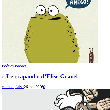
Poésies sonores
« Le crapaud » d’Elise Gravel
cdimontplaisir
26 mai 2026
0