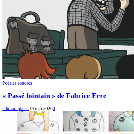
Poésies sonores
« Passé lointain » de Fabrice Erre
cdimontplaisir
19 mai 2026
0