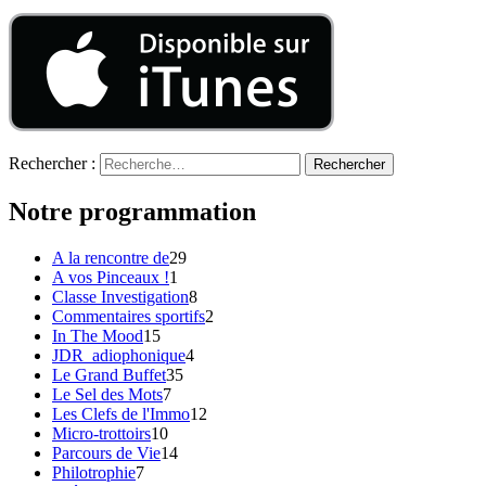
Rechercher :
Notre programmation
A la rencontre de
29
A vos Pinceaux !
1
Classe Investigation
8
Commentaires sportifs
2
In The Mood
15
JDR_adiophonique
4
Le Grand Buffet
35
Le Sel des Mots
7
Les Clefs de l'Immo
12
Micro-trottoirs
10
Parcours de Vie
14
Philotrophie
7