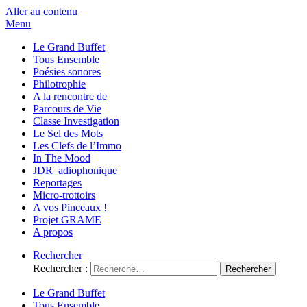
Aller au contenu
Menu
Le Grand Buffet
Tous Ensemble
Poésies sonores
Philotrophie
A la rencontre de
Parcours de Vie
Classe Investigation
Le Sel des Mots
Les Clefs de l’Immo
In The Mood
JDR_adiophonique
Reportages
Micro-trottoirs
A vos Pinceaux !
Projet GRAME
A propos
Rechercher
Rechercher :
Le Grand Buffet
Tous Ensemble