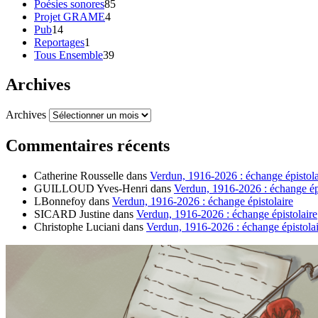
Poésies sonores
85
Projet GRAME
4
Pub
14
Reportages
1
Tous Ensemble
39
Archives
Archives
Commentaires récents
Catherine Rousselle
dans
Verdun, 1916-2026 : échange épistola
GUILLOUD Yves-Henri
dans
Verdun, 1916-2026 : échange épi
LBonnefoy
dans
Verdun, 1916-2026 : échange épistolaire
SICARD Justine
dans
Verdun, 1916-2026 : échange épistolaire
Christophe Luciani
dans
Verdun, 1916-2026 : échange épistolai