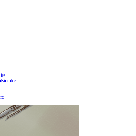
ire
stolaire
re