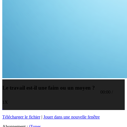
Le travail est-il une faim ou un moyen ?
00:00
/
1X
Télécharger le fichier
|
Jouer dans une nouvelle fenêtre
Abonnement :
iTunes