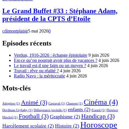
Le Grand Buffet #33 : Stéphane Adam,
président de la CPTS d’Etoile
cdimontplaisir
5 mai 2026
0
Episodes récents
Verdun, 1916-2026 : échange épistolaire
9 juin 2026
Est-ce qu’on pourrait avoir plus de vacances ?
4 juin 2026
Le travail est-il une faim ou un moyen ?
4 juin 2026
Travail : rêve ou réalité ?
4 juin 2026
Radio Navo : la méritocratie
4 juin 2026
Mots-clés
Cinéma
(4)
Animé
(3)
Adoption
(1)
Carnaval
(1)
Chanson
(1)
enfants
(2)
Devilman Crybaby
(1)
Délinquance juvénile
(1)
Erased
(1)
Florence
Football
(3)
Handicap
(3)
Graphisme
(2)
Hinckel
(1)
Horoscope
Harcèlement scolaire
(2)
Histoire
(2)