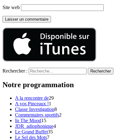
Site web
Rechercher :
Notre programmation
A la rencontre de
29
A vos Pinceaux !
1
Classe Investigation
8
Commentaires sportifs
2
In The Mood
15
JDR_adiophonique
4
Le Grand Buffet
35
Le Sel des Mots
7