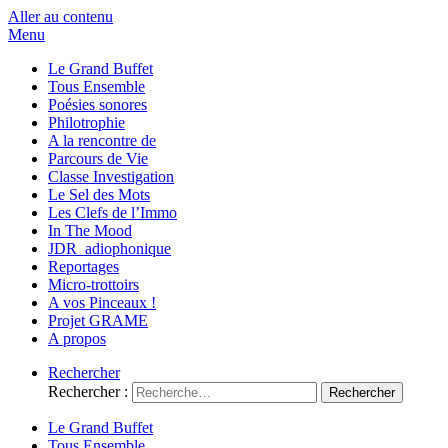
Aller au contenu
Menu
Le Grand Buffet
Tous Ensemble
Poésies sonores
Philotrophie
A la rencontre de
Parcours de Vie
Classe Investigation
Le Sel des Mots
Les Clefs de l’Immo
In The Mood
JDR_adiophonique
Reportages
Micro-trottoirs
A vos Pinceaux !
Projet GRAME
A propos
Rechercher
Rechercher :
Le Grand Buffet
Tous Ensemble