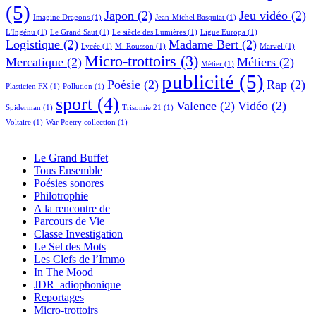
(5)
Japon
(2)
Jeu vidéo
(2)
Imagine Dragons
(1)
Jean-Michel Basquiat
(1)
L'Ingénu
(1)
Le Grand Saut
(1)
Le siècle des Lumières
(1)
Ligue Europa
(1)
Logistique
(2)
Madame Bert
(2)
Lycée
(1)
M. Rousson
(1)
Marvel
(1)
Micro-trottoirs
(3)
Mercatique
(2)
Métiers
(2)
Métier
(1)
publicité
(5)
Poésie
(2)
Rap
(2)
Plasticien FX
(1)
Pollution
(1)
sport
(4)
Valence
(2)
Vidéo
(2)
Spiderman
(1)
Trisomie 21
(1)
Voltaire
(1)
War Poetry collection
(1)
Le Grand Buffet
Tous Ensemble
Poésies sonores
Philotrophie
A la rencontre de
Parcours de Vie
Classe Investigation
Le Sel des Mots
Les Clefs de l’Immo
In The Mood
JDR_adiophonique
Reportages
Micro-trottoirs