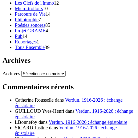
Les Clefs de l'Immo
12
Micro-trottoirs
10
Parcours de Vie
14
Philotrophie
7
Poésies sonores
85
Projet GRAME
4
Pub
14
Reportages
1
Tous Ensemble
39
Archives
Archives
Commentaires récents
Catherine Rousselle
dans
Verdun, 1916-2026 : échange
épistolaire
GUILLOUD Yves-Henri
dans
Verdun, 1916-2026 : échange
épistolaire
LBonnefoy
dans
Verdun, 1916-2026 : échange épistolaire
SICARD Justine
dans
Verdun, 1916-2026 : échange
épistolaire