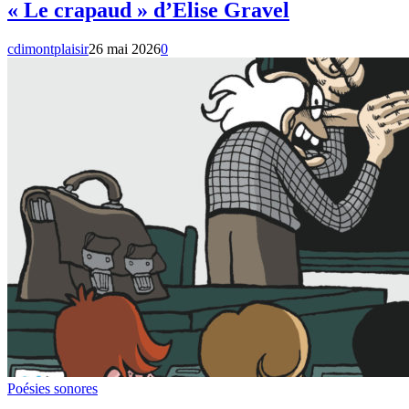
« Le crapaud » d’Elise Gravel
cdimontplaisir
26 mai 2026
0
Poésies sonores