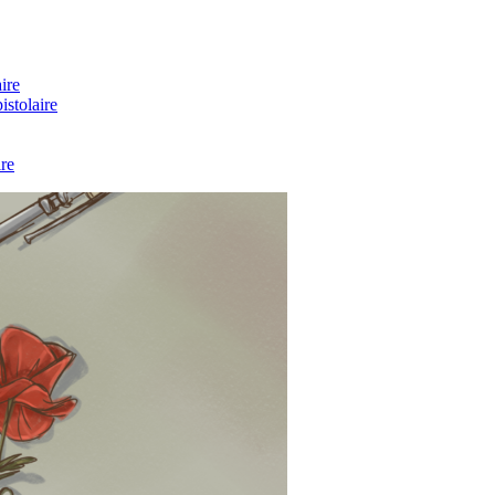
ire
stolaire
re