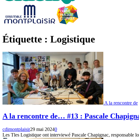
Étiquette : Logistique
A la rencontre de
A la rencontre de… #13 : Pascale Chapigna
cdimontplaisir
29 mai 2024
0
Les Tles Logistique ont interviewé Pascale Chapignac, responsable l