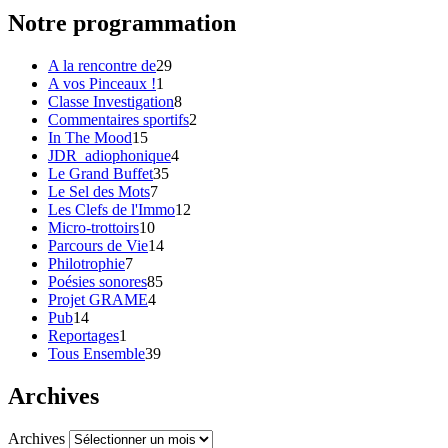
Notre programmation
A la rencontre de
29
A vos Pinceaux !
1
Classe Investigation
8
Commentaires sportifs
2
In The Mood
15
JDR_adiophonique
4
Le Grand Buffet
35
Le Sel des Mots
7
Les Clefs de l'Immo
12
Micro-trottoirs
10
Parcours de Vie
14
Philotrophie
7
Poésies sonores
85
Projet GRAME
4
Pub
14
Reportages
1
Tous Ensemble
39
Archives
Archives