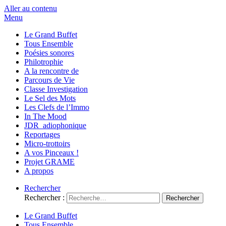
Aller au contenu
Menu
Le Grand Buffet
Tous Ensemble
Poésies sonores
Philotrophie
A la rencontre de
Parcours de Vie
Classe Investigation
Le Sel des Mots
Les Clefs de l’Immo
In The Mood
JDR_adiophonique
Reportages
Micro-trottoirs
A vos Pinceaux !
Projet GRAME
A propos
Rechercher
Rechercher :
Le Grand Buffet
Tous Ensemble