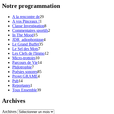
Notre programmation
A la rencontre de
29
A vos Pinceaux !
1
Classe Investigation
8
Commentaires sportifs
2
In The Mood
15
JDR_adiophonique
4
Le Grand Buffet
35
Le Sel des Mots
7
Les Clefs de l'Immo
12
Micro-trottoirs
10
Parcours de Vie
14
Philotrophie
7
Poésies sonores
85
Projet GRAME
4
Pub
14
Reportages
1
Tous Ensemble
39
Archives
Archives