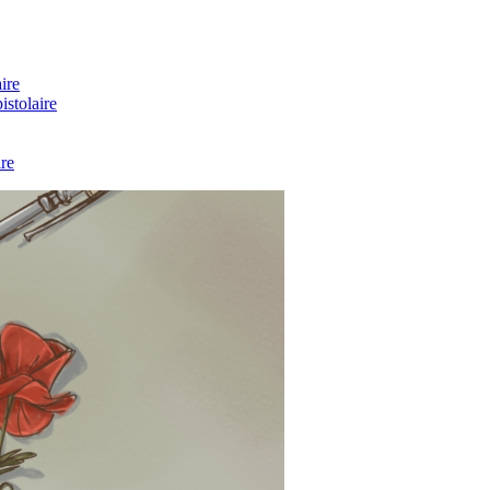
ire
stolaire
re