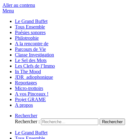
Aller au contenu
Menu
Le Grand Buffet
Tous Ensemble
Poésies sonores
Philotrophie
A la rencontre de
Parcours de Vie
Classe Investigation
Le Sel des Mots
Les Clefs de l’Immo
In The Mood
JDR_adiophonique
Reportages
Micro-trottoirs
A vos Pinceaux !
Projet GRAME
A propos
Rechercher
Rechercher :
Le Grand Buffet
Tous Ensemble