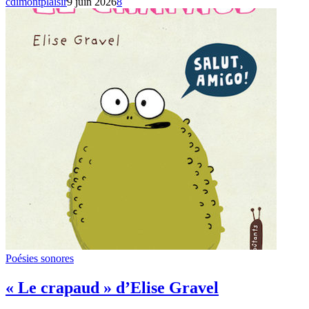
cdimontplaisir
9 juin 2026
8
Poésies sonores
« Le crapaud » d’Elise Gravel