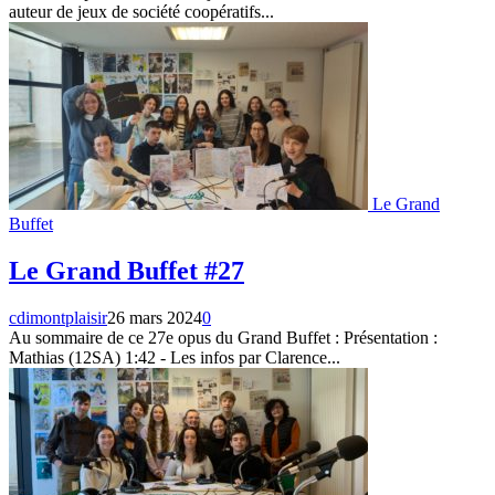
auteur de jeux de société coopératifs...
Le Grand
Buffet
Le Grand Buffet #27
cdimontplaisir
26 mars 2024
0
Au sommaire de ce 27e opus du Grand Buffet : Présentation :
Mathias (12SA) 1:42 - Les infos par Clarence...