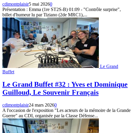
cdimontplaisir
5 mai 2026
0
Présentation : Emma (1re ST2S-B) 01:09 - "Contrôle surprise",
billet d'humeur lu par Tiziano (2de MRC1),...
Le Grand
Buffet
Le Grand Buffet #32 : Yves et Dominique
Guilloud, Le Souvenir Français
cdimontplaisir
24 mars 2026
0
A l'occasion de l'exposition "Les acteurs de la mémoire de la Grande
Guerre" au CDI, organisée par la Classe Défense...