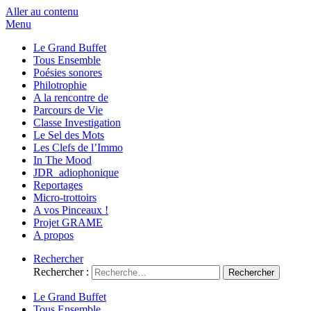
Aller au contenu
Menu
Le Grand Buffet
Tous Ensemble
Poésies sonores
Philotrophie
A la rencontre de
Parcours de Vie
Classe Investigation
Le Sel des Mots
Les Clefs de l’Immo
In The Mood
JDR_adiophonique
Reportages
Micro-trottoirs
A vos Pinceaux !
Projet GRAME
A propos
Rechercher
Rechercher :
Le Grand Buffet
Tous Ensemble