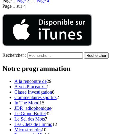
Page
1
Page
2
…
Page
4
Page 1 sur 4
Rechercher :
Notre programmation
A la rencontre de
29
A vos Pinceaux !
1
Classe Investigation
8
Commentaires sportifs
2
In The Mood
15
JDR_adiophonique
4
Le Grand Buffet
35
Le Sel des Mots
7
Les Clefs de l'Immo
12
Micro-trottoirs
10