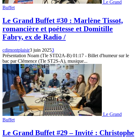
Le Grand
Buffet
Le Grand Buffet #30 : Marlène Tissot,
romancière et poétesse et Domitille
Fabry, ex de Radio /
cdimontplaisir
3 juin 2025
3
Présentation Noam (Tle STD2A-B) 01:17 - Billet d'humeur sur le
bac par Clémence (Tle ST2S-A), musique...
Le Grand
Buffet
Le Grand Buffet #29 – Invité : Christophe