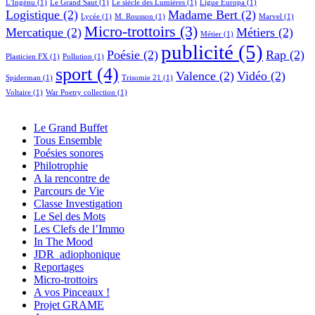
L'Ingénu
(1)
Le Grand Saut
(1)
Le siècle des Lumières
(1)
Ligue Europa
(1)
Logistique
(2)
Madame Bert
(2)
Lycée
(1)
M. Rousson
(1)
Marvel
(1)
Micro-trottoirs
(3)
Mercatique
(2)
Métiers
(2)
Métier
(1)
publicité
(5)
Poésie
(2)
Rap
(2)
Plasticien FX
(1)
Pollution
(1)
sport
(4)
Valence
(2)
Vidéo
(2)
Spiderman
(1)
Trisomie 21
(1)
Voltaire
(1)
War Poetry collection
(1)
Le Grand Buffet
Tous Ensemble
Poésies sonores
Philotrophie
A la rencontre de
Parcours de Vie
Classe Investigation
Le Sel des Mots
Les Clefs de l’Immo
In The Mood
JDR_adiophonique
Reportages
Micro-trottoirs
A vos Pinceaux !
Projet GRAME