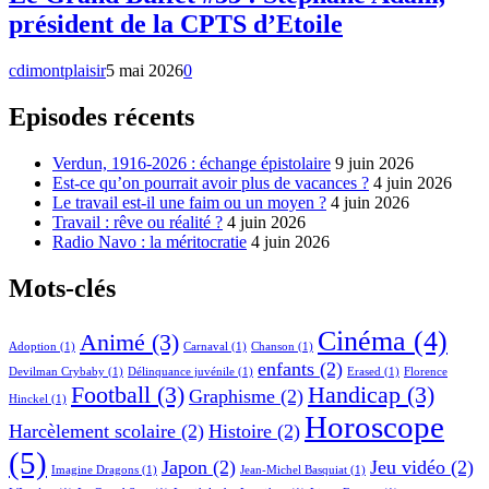
président de la CPTS d’Etoile
cdimontplaisir
5 mai 2026
0
Episodes récents
Verdun, 1916-2026 : échange épistolaire
9 juin 2026
Est-ce qu’on pourrait avoir plus de vacances ?
4 juin 2026
Le travail est-il une faim ou un moyen ?
4 juin 2026
Travail : rêve ou réalité ?
4 juin 2026
Radio Navo : la méritocratie
4 juin 2026
Mots-clés
Cinéma
(4)
Animé
(3)
Adoption
(1)
Carnaval
(1)
Chanson
(1)
enfants
(2)
Devilman Crybaby
(1)
Délinquance juvénile
(1)
Erased
(1)
Florence
Football
(3)
Handicap
(3)
Graphisme
(2)
Hinckel
(1)
Horoscope
Harcèlement scolaire
(2)
Histoire
(2)
(5)
Japon
(2)
Jeu vidéo
(2)
Imagine Dragons
(1)
Jean-Michel Basquiat
(1)