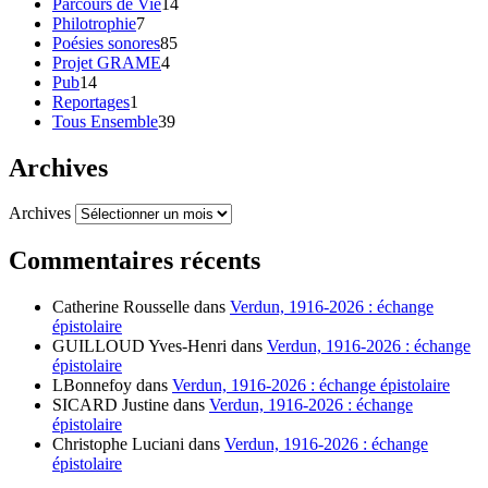
Parcours de Vie
14
Philotrophie
7
Poésies sonores
85
Projet GRAME
4
Pub
14
Reportages
1
Tous Ensemble
39
Archives
Archives
Commentaires récents
Catherine Rousselle
dans
Verdun, 1916-2026 : échange
épistolaire
GUILLOUD Yves-Henri
dans
Verdun, 1916-2026 : échange
épistolaire
LBonnefoy
dans
Verdun, 1916-2026 : échange épistolaire
SICARD Justine
dans
Verdun, 1916-2026 : échange
épistolaire
Christophe Luciani
dans
Verdun, 1916-2026 : échange
épistolaire