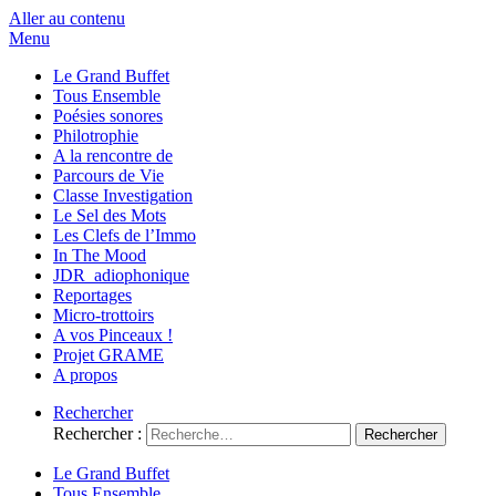
Aller au contenu
Menu
Le Grand Buffet
Tous Ensemble
Poésies sonores
Philotrophie
A la rencontre de
Parcours de Vie
Classe Investigation
Le Sel des Mots
Les Clefs de l’Immo
In The Mood
JDR_adiophonique
Reportages
Micro-trottoirs
A vos Pinceaux !
Projet GRAME
A propos
Rechercher
Rechercher :
Le Grand Buffet
Tous Ensemble