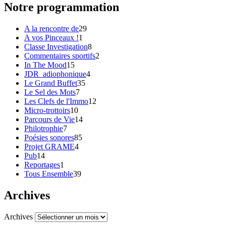
Notre programmation
A la rencontre de
29
A vos Pinceaux !
1
Classe Investigation
8
Commentaires sportifs
2
In The Mood
15
JDR_adiophonique
4
Le Grand Buffet
35
Le Sel des Mots
7
Les Clefs de l'Immo
12
Micro-trottoirs
10
Parcours de Vie
14
Philotrophie
7
Poésies sonores
85
Projet GRAME
4
Pub
14
Reportages
1
Tous Ensemble
39
Archives
Archives