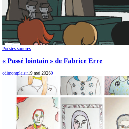
Poésies sonores
« Passé lointain » de Fabrice Erre
cdimontplaisir
19 mai 2026
0