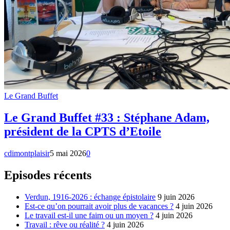
Le Grand Buffet
Le Grand Buffet #33 : Stéphane Adam,
président de la CPTS d’Etoile
cdimontplaisir
5 mai 2026
0
Episodes récents
Verdun, 1916-2026 : échange épistolaire
9 juin 2026
Est-ce qu’on pourrait avoir plus de vacances ?
4 juin 2026
Le travail est-il une faim ou un moyen ?
4 juin 2026
Travail : rêve ou réalité ?
4 juin 2026