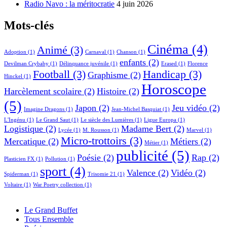
Radio Navo : la méritocratie
4 juin 2026
Mots-clés
Cinéma
(4)
Animé
(3)
Adoption
(1)
Carnaval
(1)
Chanson
(1)
enfants
(2)
Devilman Crybaby
(1)
Délinquance juvénile
(1)
Erased
(1)
Florence
Football
(3)
Handicap
(3)
Graphisme
(2)
Hinckel
(1)
Horoscope
Harcèlement scolaire
(2)
Histoire
(2)
(5)
Japon
(2)
Jeu vidéo
(2)
Imagine Dragons
(1)
Jean-Michel Basquiat
(1)
L'Ingénu
(1)
Le Grand Saut
(1)
Le siècle des Lumières
(1)
Ligue Europa
(1)
Logistique
(2)
Madame Bert
(2)
Lycée
(1)
M. Rousson
(1)
Marvel
(1)
Micro-trottoirs
(3)
Mercatique
(2)
Métiers
(2)
Métier
(1)
publicité
(5)
Poésie
(2)
Rap
(2)
Plasticien FX
(1)
Pollution
(1)
sport
(4)
Valence
(2)
Vidéo
(2)
Spiderman
(1)
Trisomie 21
(1)
Voltaire
(1)
War Poetry collection
(1)
Le Grand Buffet
Tous Ensemble