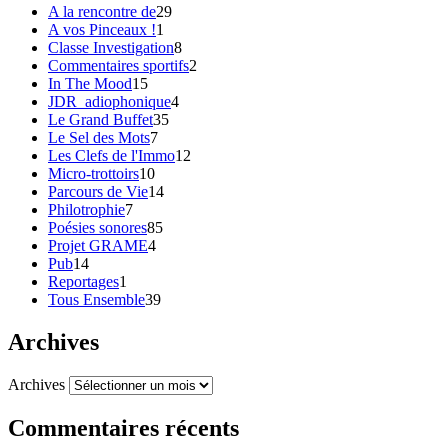
A la rencontre de
29
A vos Pinceaux !
1
Classe Investigation
8
Commentaires sportifs
2
In The Mood
15
JDR_adiophonique
4
Le Grand Buffet
35
Le Sel des Mots
7
Les Clefs de l'Immo
12
Micro-trottoirs
10
Parcours de Vie
14
Philotrophie
7
Poésies sonores
85
Projet GRAME
4
Pub
14
Reportages
1
Tous Ensemble
39
Archives
Archives
Commentaires récents