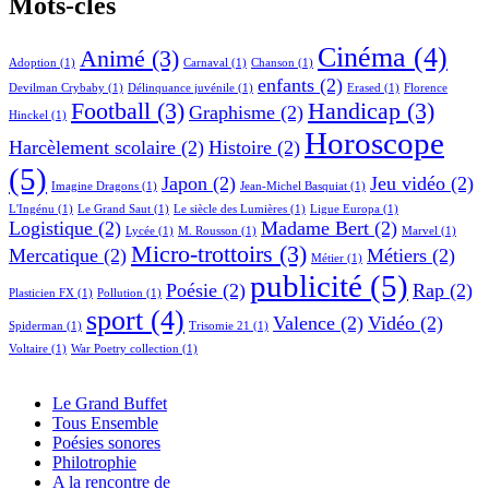
Mots-clés
Cinéma
(4)
Animé
(3)
Adoption
(1)
Carnaval
(1)
Chanson
(1)
enfants
(2)
Devilman Crybaby
(1)
Délinquance juvénile
(1)
Erased
(1)
Florence
Football
(3)
Handicap
(3)
Graphisme
(2)
Hinckel
(1)
Horoscope
Harcèlement scolaire
(2)
Histoire
(2)
(5)
Japon
(2)
Jeu vidéo
(2)
Imagine Dragons
(1)
Jean-Michel Basquiat
(1)
L'Ingénu
(1)
Le Grand Saut
(1)
Le siècle des Lumières
(1)
Ligue Europa
(1)
Logistique
(2)
Madame Bert
(2)
Lycée
(1)
M. Rousson
(1)
Marvel
(1)
Micro-trottoirs
(3)
Mercatique
(2)
Métiers
(2)
Métier
(1)
publicité
(5)
Poésie
(2)
Rap
(2)
Plasticien FX
(1)
Pollution
(1)
sport
(4)
Valence
(2)
Vidéo
(2)
Spiderman
(1)
Trisomie 21
(1)
Voltaire
(1)
War Poetry collection
(1)
Le Grand Buffet
Tous Ensemble
Poésies sonores
Philotrophie
A la rencontre de