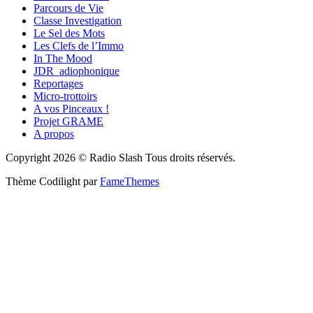
Parcours de Vie
Classe Investigation
Le Sel des Mots
Les Clefs de l’Immo
In The Mood
JDR_adiophonique
Reportages
Micro-trottoirs
A vos Pinceaux !
Projet GRAME
A propos
Copyright 2026 © Radio Slash Tous droits réservés.
Thème Codilight par
FameThemes