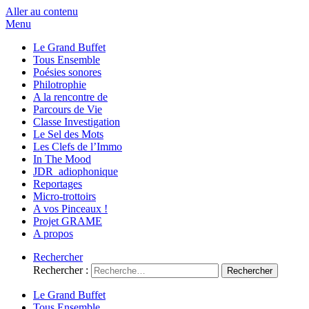
Aller au contenu
Menu
Le Grand Buffet
Tous Ensemble
Poésies sonores
Philotrophie
A la rencontre de
Parcours de Vie
Classe Investigation
Le Sel des Mots
Les Clefs de l’Immo
In The Mood
JDR_adiophonique
Reportages
Micro-trottoirs
A vos Pinceaux !
Projet GRAME
A propos
Rechercher
Rechercher :
Le Grand Buffet
Tous Ensemble