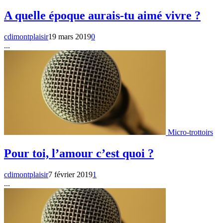
A quelle époque aurais-tu aimé vivre ?
cdimontplaisir
19 mars 2019
0
...
Micro-trottoirs
Pour toi, l’amour c’est quoi ?
cdimontplaisir
7 février 2019
1
...