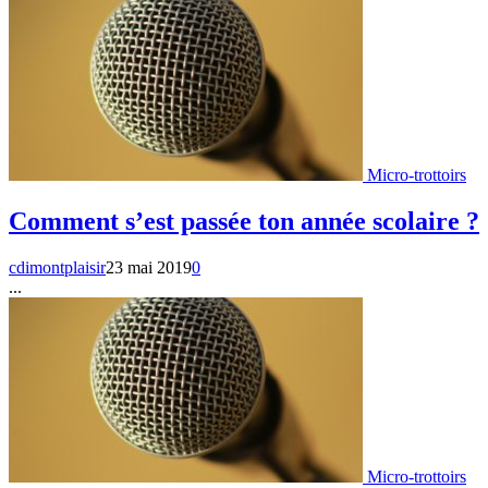
Micro-trottoirs
Comment s’est passée ton année scolaire ?
cdimontplaisir
23 mai 2019
0
...
Micro-trottoirs