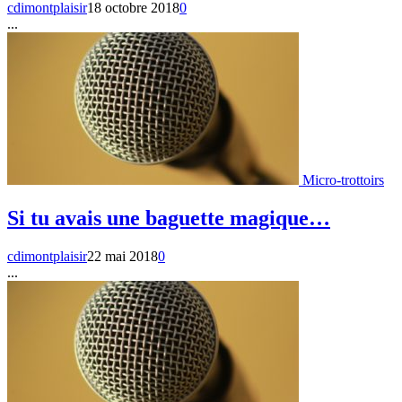
cdimontplaisir
18 octobre 2018
0
...
Micro-trottoirs
Si tu avais une baguette magique…
cdimontplaisir
22 mai 2018
0
...