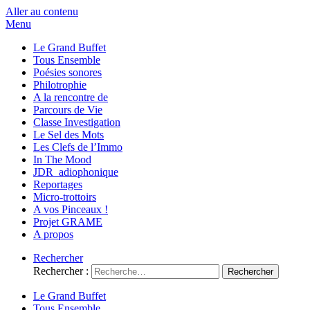
Aller au contenu
Menu
Le Grand Buffet
Tous Ensemble
Poésies sonores
Philotrophie
A la rencontre de
Parcours de Vie
Classe Investigation
Le Sel des Mots
Les Clefs de l’Immo
In The Mood
JDR_adiophonique
Reportages
Micro-trottoirs
A vos Pinceaux !
Projet GRAME
A propos
Rechercher
Rechercher :
Le Grand Buffet
Tous Ensemble