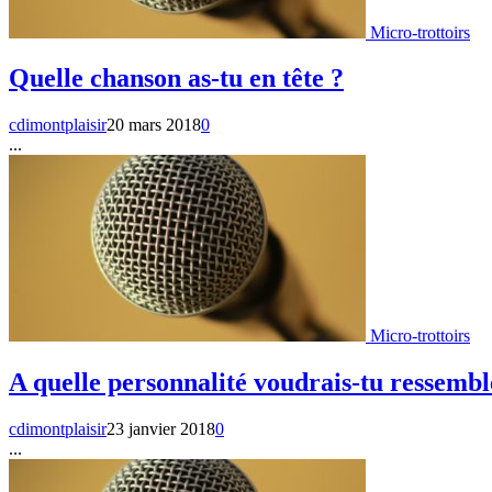
Micro-trottoirs
Quelle chanson as-tu en tête ?
cdimontplaisir
20 mars 2018
0
...
Micro-trottoirs
A quelle personnalité voudrais-tu ressembl
cdimontplaisir
23 janvier 2018
0
...