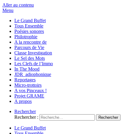
Aller au contenu
Menu
Le Grand Buffet
Tous Ensemble
Poésies sonores
Philotrophie
A la rencontre de
Parcours de Vie
Classe Investigation
Le Sel des Mots
Les Clefs de l’Immo
In The Mood
JDR_adiophonique
Reportages
Micro-trottoirs
A vos Pinceaux !
Projet GRAME
A propos
Rechercher
Rechercher :
Le Grand Buffet
Tous Ensemble