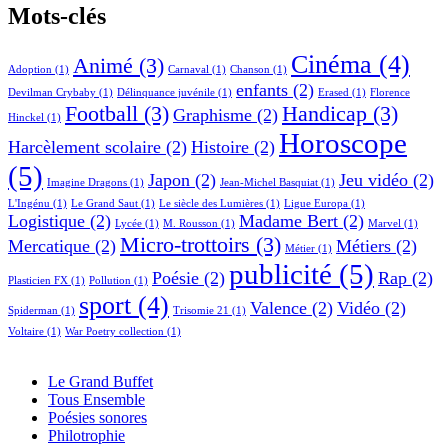
Mots-clés
Cinéma
(4)
Animé
(3)
Adoption
(1)
Carnaval
(1)
Chanson
(1)
enfants
(2)
Devilman Crybaby
(1)
Délinquance juvénile
(1)
Erased
(1)
Florence
Football
(3)
Handicap
(3)
Graphisme
(2)
Hinckel
(1)
Horoscope
Harcèlement scolaire
(2)
Histoire
(2)
(5)
Japon
(2)
Jeu vidéo
(2)
Imagine Dragons
(1)
Jean-Michel Basquiat
(1)
L'Ingénu
(1)
Le Grand Saut
(1)
Le siècle des Lumières
(1)
Ligue Europa
(1)
Logistique
(2)
Madame Bert
(2)
Lycée
(1)
M. Rousson
(1)
Marvel
(1)
Micro-trottoirs
(3)
Mercatique
(2)
Métiers
(2)
Métier
(1)
publicité
(5)
Poésie
(2)
Rap
(2)
Plasticien FX
(1)
Pollution
(1)
sport
(4)
Valence
(2)
Vidéo
(2)
Spiderman
(1)
Trisomie 21
(1)
Voltaire
(1)
War Poetry collection
(1)
Le Grand Buffet
Tous Ensemble
Poésies sonores
Philotrophie