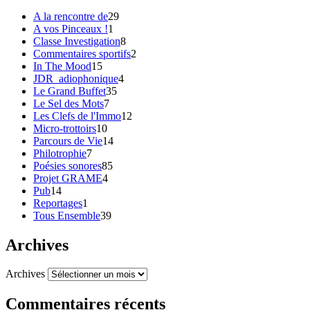
A la rencontre de
29
A vos Pinceaux !
1
Classe Investigation
8
Commentaires sportifs
2
In The Mood
15
JDR_adiophonique
4
Le Grand Buffet
35
Le Sel des Mots
7
Les Clefs de l'Immo
12
Micro-trottoirs
10
Parcours de Vie
14
Philotrophie
7
Poésies sonores
85
Projet GRAME
4
Pub
14
Reportages
1
Tous Ensemble
39
Archives
Archives
Commentaires récents