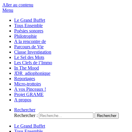
Aller au contenu
Menu
Le Grand Buffet
Tous Ensemble
Poésies sonores
Philotrophie
A la rencontre de
Parcours de Vie
Classe Investigation
Le Sel des Mots
Les Clefs de l’Immo
In The Mood
JDR_adiophonique
Reportages
Micro-trottoirs
A vos Pinceaux !
Projet GRAME
A propos
Rechercher
Rechercher :
Le Grand Buffet
Tous Ensemble