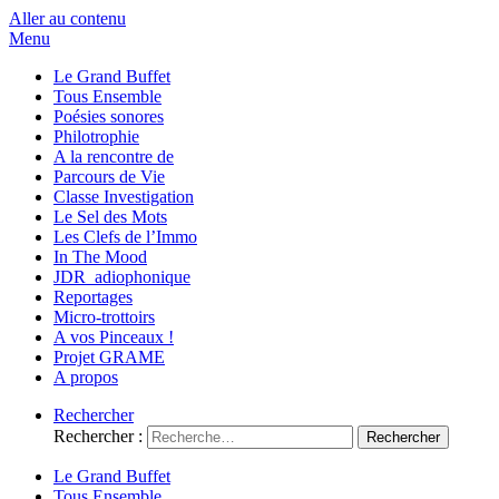
Aller au contenu
Menu
Le Grand Buffet
Tous Ensemble
Poésies sonores
Philotrophie
A la rencontre de
Parcours de Vie
Classe Investigation
Le Sel des Mots
Les Clefs de l’Immo
In The Mood
JDR_adiophonique
Reportages
Micro-trottoirs
A vos Pinceaux !
Projet GRAME
A propos
Rechercher
Rechercher :
Le Grand Buffet
Tous Ensemble