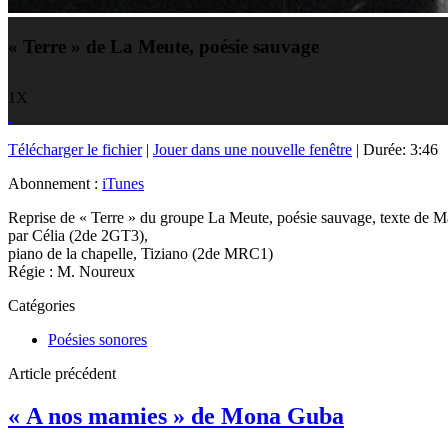
« Terre » de La Meute, poésie sauvage
1X
Télécharger le fichier
|
Jouer dans une nouvelle fenêtre
|
Durée: 3:46
Abonnement :
iTunes
Reprise de « Terre » du groupe La Meute, poésie sauvage, texte de M
par Célia (2de 2GT3),
piano de la chapelle, Tiziano (2de MRC1)
Régie : M. Noureux
Catégories
Poésies sonores
Article précédent
« A nos mamies » de Mona Guba