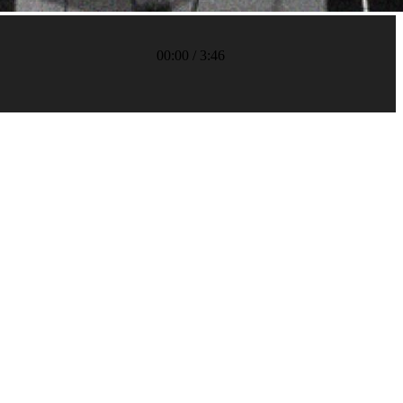
00:00
/
3:46