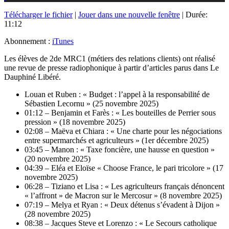
Télécharger le fichier
|
Jouer dans une nouvelle fenêtre
|
Durée:
11:12
Abonnement :
iTunes
Les élèves de 2de MRC1 (métiers des relations clients) ont réalisé
une revue de presse radiophonique à partir d’articles parus dans Le
Dauphiné Libéré.
Louan et Ruben : « Budget : l’appel à la responsabilité de
Sébastien Lecornu » (25 novembre 2025)
01:12 – Benjamin et Farès : « Les bouteilles de Perrier sous
pression » (18 novembre 2025)
02:08 – Maëva et Chiara : « Une charte pour les négociations
entre supermarchés et agriculteurs » (1er décembre 2025)
03:45 – Manon : « Taxe foncière, une hausse en question »
(20 novembre 2025)
04:39 – Eléa et Eloïse « Choose France, le pari tricolore » (17
novembre 2025)
06:28 – Tiziano et Lisa : « Les agriculteurs français dénoncent
« l’affront » de Macron sur le Mercosur » (8 novembre 2025)
07:19 – Melya et Ryan : « Deux détenus s’évadent à Dijon »
(28 novembre 2025)
08:38 – Jacques Steve et Lorenzo : « Le Secours catholique