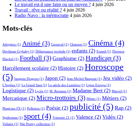
Le travail est-il une faim ou un moyen ?
4 juin 2026
Travail : rêve ou réalité ?
4 juin 2026
Radio Navo : la méritocratie
4 juin 2026
Mots-clés
Cinéma
(4)
Animé
(3)
Adoption
(1)
Carnaval
(1)
Chanson
(1)
enfants
(2)
Devilman Crybaby
(1)
Délinquance juvénile
(1)
Erased
(1)
Florence
Football
(3)
Handicap
(3)
Graphisme
(2)
Hinckel
(1)
Horoscope
Harcèlement scolaire
(2)
Histoire
(2)
(5)
Japon
(2)
Jeu vidéo
(2)
Imagine Dragons
(1)
Jean-Michel Basquiat
(1)
L'Ingénu
(1)
Le Grand Saut
(1)
Le siècle des Lumières
(1)
Ligue Europa
(1)
Logistique
(2)
Madame Bert
(2)
Lycée
(1)
M. Rousson
(1)
Marvel
(1)
Micro-trottoirs
(3)
Mercatique
(2)
Métiers
(2)
Métier
(1)
publicité
(5)
Poésie
(2)
Rap
(2)
Plasticien FX
(1)
Pollution
(1)
sport
(4)
Valence
(2)
Vidéo
(2)
Spiderman
(1)
Trisomie 21
(1)
Voltaire
(1)
War Poetry collection
(1)