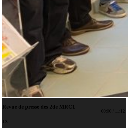
Revue de presse des 2de MRC1
00:00
/
11:12
1X