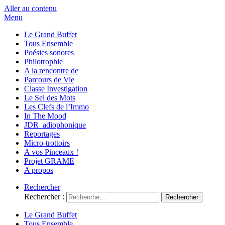
Aller au contenu
Menu
Le Grand Buffet
Tous Ensemble
Poésies sonores
Philotrophie
A la rencontre de
Parcours de Vie
Classe Investigation
Le Sel des Mots
Les Clefs de l’Immo
In The Mood
JDR_adiophonique
Reportages
Micro-trottoirs
A vos Pinceaux !
Projet GRAME
A propos
Rechercher
Rechercher :
Le Grand Buffet
Tous Ensemble