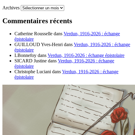
Archives
Commentaires récents
Catherine Rousselle
dans
Verdun, 1916-2026 : échange
épistolaire
GUILLOUD Yves-Henri
dans
Verdun, 1916-2026 : échange
épistolaire
LBonnefoy
dans
Verdun, 1916-2026 : échange épistolaire
SICARD Justine
dans
Verdun, 1916-2026 : échange
épistolaire
Christophe Luciani
dans
Verdun, 1916-2026 : échange
épistolaire