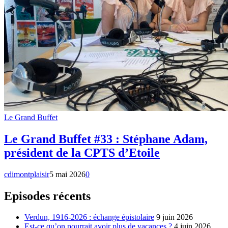
Le Grand Buffet
Le Grand Buffet #33 : Stéphane Adam,
président de la CPTS d’Etoile
cdimontplaisir
5 mai 2026
0
Episodes récents
Verdun, 1916-2026 : échange épistolaire
9 juin 2026
Est-ce qu’on pourrait avoir plus de vacances ?
4 juin 2026