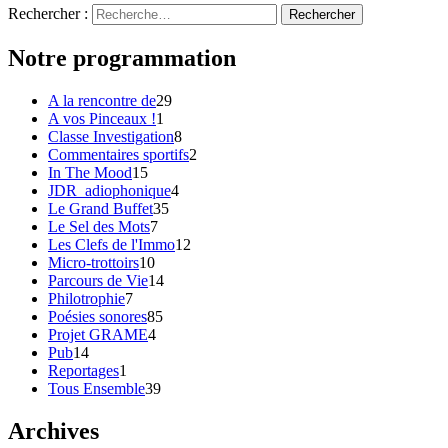
Rechercher :
Notre programmation
A la rencontre de
29
A vos Pinceaux !
1
Classe Investigation
8
Commentaires sportifs
2
In The Mood
15
JDR_adiophonique
4
Le Grand Buffet
35
Le Sel des Mots
7
Les Clefs de l'Immo
12
Micro-trottoirs
10
Parcours de Vie
14
Philotrophie
7
Poésies sonores
85
Projet GRAME
4
Pub
14
Reportages
1
Tous Ensemble
39
Archives