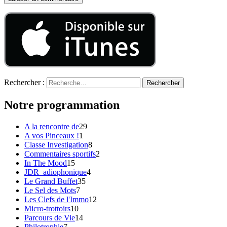
Rechercher :
Notre programmation
A la rencontre de
29
A vos Pinceaux !
1
Classe Investigation
8
Commentaires sportifs
2
In The Mood
15
JDR_adiophonique
4
Le Grand Buffet
35
Le Sel des Mots
7
Les Clefs de l'Immo
12
Micro-trottoirs
10
Parcours de Vie
14
Philotrophie
7