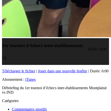
1er tournoi d’échecs inter-établissements
00:00
/
6:00
1X
Télécharger le fichier
|
Jouer dans une nouvelle fenêtre
|
Durée: 6:00
Abonnement :
iTunes
Débriefing du 1er tournoi d’échecs inter-établissements Montplaisir
vs IND
Catégories
Commentaires sportifs