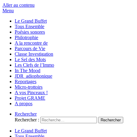
Aller au contenu
Menu
Le Grand Buffet
Tous Ensemble
Poésies sonores
Philotrophie
A la rencontre de
Parcours de Vie
Classe Investigation
Le Sel des Mots
Les Clefs de l’Immo
In The Mood
JDR_adiophonique
Reportages
Micro-trottoirs
A vos Pinceaux !
Projet GRAME
A propos
Rechercher
Rechercher :
Le Grand Buffet
Tous Ensemble