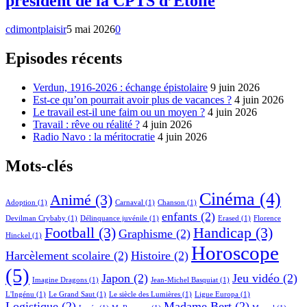
président de la CPTS d’Etoile
cdimontplaisir
5 mai 2026
0
Episodes récents
Verdun, 1916-2026 : échange épistolaire
9 juin 2026
Est-ce qu’on pourrait avoir plus de vacances ?
4 juin 2026
Le travail est-il une faim ou un moyen ?
4 juin 2026
Travail : rêve ou réalité ?
4 juin 2026
Radio Navo : la méritocratie
4 juin 2026
Mots-clés
Cinéma
(4)
Animé
(3)
Adoption
(1)
Carnaval
(1)
Chanson
(1)
enfants
(2)
Devilman Crybaby
(1)
Délinquance juvénile
(1)
Erased
(1)
Florence
Football
(3)
Handicap
(3)
Graphisme
(2)
Hinckel
(1)
Horoscope
Harcèlement scolaire
(2)
Histoire
(2)
(5)
Japon
(2)
Jeu vidéo
(2)
Imagine Dragons
(1)
Jean-Michel Basquiat
(1)
L'Ingénu
(1)
Le Grand Saut
(1)
Le siècle des Lumières
(1)
Ligue Europa
(1)
Logistique
(2)
Madame Bert
(2)