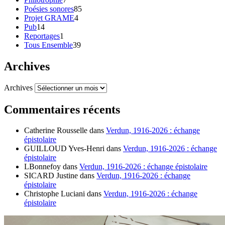
Poésies sonores
85
Projet GRAME
4
Pub
14
Reportages
1
Tous Ensemble
39
Archives
Archives
Commentaires récents
Catherine Rousselle
dans
Verdun, 1916-2026 : échange
épistolaire
GUILLOUD Yves-Henri
dans
Verdun, 1916-2026 : échange
épistolaire
LBonnefoy
dans
Verdun, 1916-2026 : échange épistolaire
SICARD Justine
dans
Verdun, 1916-2026 : échange
épistolaire
Christophe Luciani
dans
Verdun, 1916-2026 : échange
épistolaire