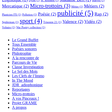
Lycée
(1)
M. Rousson
(1)
Marvel
(1)
Micro-trottoirs
(3)
Mercatique
(2)
Métiers
(2)
Métier
(1)
publicité
(5)
Poésie
(2)
Rap
(2)
Plasticien FX
(1)
Pollution
(1)
sport
(4)
Valence
(2)
Vidéo
(2)
Spiderman
(1)
Trisomie 21
(1)
Voltaire
(1)
War Poetry collection
(1)
Le Grand Buffet
Tous Ensemble
Poésies sonores
Philotrophie
A la rencontre de
Parcours de Vie
Classe Investigation
Le Sel des Mots
Les Clefs de l’Immo
In The Mood
JDR_adiophonique
Reportages
Micro-trottoirs
A vos Pinceaux !
Projet GRAME
A propos