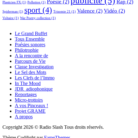
publicité
(5)
Poésie
(2)
Rap
(2)
Plasticien FX
(1)
Pollution
(1)
sport
(4)
Valence
(2)
Vidéo
(2)
Spiderman
(1)
Trisomie 21
(1)
Voltaire
(1)
War Poetry collection
(1)
Le Grand Buffet
Tous Ensemble
Poésies sonores
Philotrophie
A la rencontre de
Parcours de Vie
Classe Investigation
Le Sel des Mots
Les Clefs de l’Immo
In The Mood
JDR_adiophonique
Reportages
Micro-trottoirs
A vos Pinceaux !
Projet GRAME
A propos
Copyright 2026 © Radio Slash Tous droits réservés.
Thème Codilight par
FameThemes