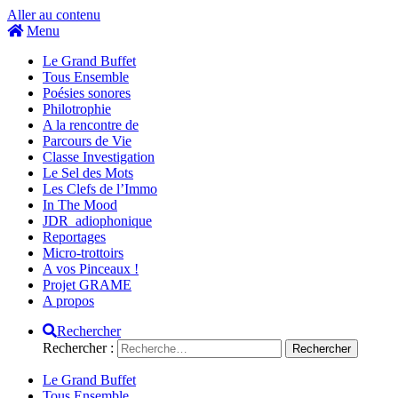
Aller au contenu
Menu
Le Grand Buffet
Tous Ensemble
Poésies sonores
Philotrophie
A la rencontre de
Parcours de Vie
Classe Investigation
Le Sel des Mots
Les Clefs de l’Immo
In The Mood
JDR_adiophonique
Reportages
Micro-trottoirs
A vos Pinceaux !
Projet GRAME
A propos
Rechercher
Rechercher :
Le Grand Buffet
Tous Ensemble