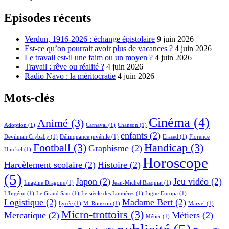
Episodes récents
Verdun, 1916-2026 : échange épistolaire
9 juin 2026
Est-ce qu’on pourrait avoir plus de vacances ?
4 juin 2026
Le travail est-il une faim ou un moyen ?
4 juin 2026
Travail : rêve ou réalité ?
4 juin 2026
Radio Navo : la méritocratie
4 juin 2026
Mots-clés
Cinéma
(4)
Animé
(3)
Adoption
(1)
Carnaval
(1)
Chanson
(1)
enfants
(2)
Devilman Crybaby
(1)
Délinquance juvénile
(1)
Erased
(1)
Florence
Football
(3)
Handicap
(3)
Graphisme
(2)
Hinckel
(1)
Horoscope
Harcèlement scolaire
(2)
Histoire
(2)
(5)
Japon
(2)
Jeu vidéo
(2)
Imagine Dragons
(1)
Jean-Michel Basquiat
(1)
L'Ingénu
(1)
Le Grand Saut
(1)
Le siècle des Lumières
(1)
Ligue Europa
(1)
Logistique
(2)
Madame Bert
(2)
Lycée
(1)
M. Rousson
(1)
Marvel
(1)
Micro-trottoirs
(3)
Mercatique
(2)
Métiers
(2)
Métier
(1)