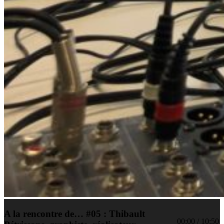
A la rencontre de… #05 : Thibault
00:00
/
10:50