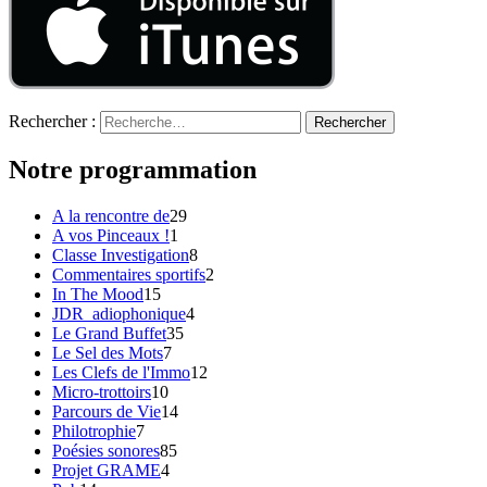
Rechercher :
Notre programmation
A la rencontre de
29
A vos Pinceaux !
1
Classe Investigation
8
Commentaires sportifs
2
In The Mood
15
JDR_adiophonique
4
Le Grand Buffet
35
Le Sel des Mots
7
Les Clefs de l'Immo
12
Micro-trottoirs
10
Parcours de Vie
14
Philotrophie
7
Poésies sonores
85
Projet GRAME
4