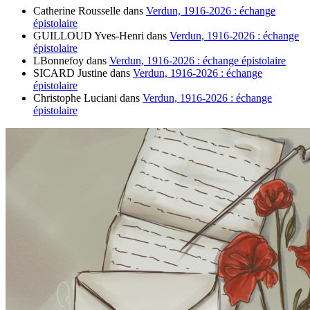
Catherine Rousselle
dans
Verdun, 1916-2026 : échange
épistolaire
GUILLOUD Yves-Henri
dans
Verdun, 1916-2026 : échange
épistolaire
LBonnefoy
dans
Verdun, 1916-2026 : échange épistolaire
SICARD Justine
dans
Verdun, 1916-2026 : échange
épistolaire
Christophe Luciani
dans
Verdun, 1916-2026 : échange
épistolaire