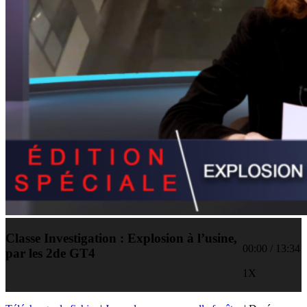
Classe Investigation : Explosion à l’usine,
00:00
/
13:34
par les 2de GT4
1X