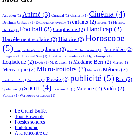
Cinéma
(4)
Animé
(3)
Adoption
(1)
Carnaval
(1)
Chanson
(1)
enfants
(2)
Devilman Crybaby
(1)
Délinquance juvénile
(1)
Erased
(1)
Florence
Football
(3)
Handicap
(3)
Graphisme
(2)
Hinckel
(1)
Horoscope
Harcèlement scolaire
(2)
Histoire
(2)
(5)
Japon
(2)
Jeu vidéo
(2)
Imagine Dragons
(1)
Jean-Michel Basquiat
(1)
L'Ingénu
(1)
Le Grand Saut
(1)
Le siècle des Lumières
(1)
Ligue Europa
(1)
Logistique
(2)
Madame Bert
(2)
Lycée
(1)
M. Rousson
(1)
Marvel
(1)
Micro-trottoirs
(3)
Mercatique
(2)
Métiers
(2)
Métier
(1)
publicité
(5)
Poésie
(2)
Rap
(2)
Plasticien FX
(1)
Pollution
(1)
sport
(4)
Valence
(2)
Vidéo
(2)
Spiderman
(1)
Trisomie 21
(1)
Voltaire
(1)
War Poetry collection
(1)
Le Grand Buffet
Tous Ensemble
Poésies sonores
Philotrophie
A la rencontre de