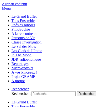
Aller au contenu
Menu
Le Grand Buffet
Tous Ensemble
Poésies sonores
Philotrophie
A la rencontre de
Parcours de Vie
Classe Investigation
Le Sel des Mots
Les Clefs de l’Immo
In The Mood
JDR_adiophonique
Reportages
Micro-trottoirs
A vos Pinceaux !
Projet GRAME
A propos
Rechercher
Rechercher :
Le Grand Buffet
Tous Ensemble