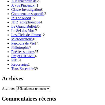
A la rencontre de
29
A vos Pinceaux !
1
Classe Investigation
8
Commentaires sportifs
2
In The Mood
15
JDR_adiophonique
4
Le Grand Buffet
35
Le Sel des Mots
7
Les Clefs de l'Immo
12
Micro-trottoirs
10
Parcours de Vie
14
Philotrophie
7
Poésies sonores
85
Projet GRAME
4
Pub
14
Reportages
1
Tous Ensemble
39
Archives
Archives
Commentaires récents