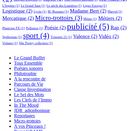
L'Ingénu
(1)
Le Grand Saut
(1)
Le siècle des Lumières
(1)
Ligue Europa
(1)
Logistique
(2)
Madame Bert
(2)
Lycée
(1)
M. Rousson
(1)
Marvel
(1)
Micro-trottoirs
(3)
Mercatique
(2)
Métiers
(2)
Métier
(1)
publicité
(5)
Poésie
(2)
Rap
(2)
Plasticien FX
(1)
Pollution
(1)
sport
(4)
Valence
(2)
Vidéo
(2)
Spiderman
(1)
Trisomie 21
(1)
Voltaire
(1)
War Poetry collection
(1)
Le Grand Buffet
Tous Ensemble
Poésies sonores
Philotrophie
A la rencontre de
Parcours de Vie
Classe Investigation
Le Sel des Mots
Les Clefs de l’Immo
In The Mood
JDR_adiophonique
Reportages
Micro-trottoirs
A vos Pinceaux !