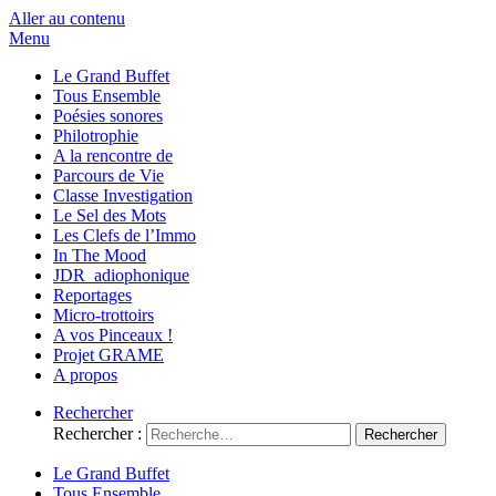
Aller au contenu
Menu
Le Grand Buffet
Tous Ensemble
Poésies sonores
Philotrophie
A la rencontre de
Parcours de Vie
Classe Investigation
Le Sel des Mots
Les Clefs de l’Immo
In The Mood
JDR_adiophonique
Reportages
Micro-trottoirs
A vos Pinceaux !
Projet GRAME
A propos
Rechercher
Rechercher :
Le Grand Buffet
Tous Ensemble