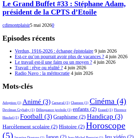
Le Grand Buffet #33 : Stéphane Adam,
président de la CPTS d’Etoile
cdimontplaisir
5 mai 2026
0
Episodes récents
Verdun, 1916-2026 : échange épistolaire
9 juin 2026
Est-ce qu’on pourrait avoir plus de vacances ?
4 juin 2026
Le travail est-il une faim ou un moyen ?
4 juin 2026
Travail : rêve ou réalité ?
4 juin 2026
Radio Navo : la méritocratie
4 juin 2026
Mots-clés
Cinéma
(4)
Animé
(3)
Adoption
(1)
Carnaval
(1)
Chanson
(1)
enfants
(2)
Devilman Crybaby
(1)
Délinquance juvénile
(1)
Erased
(1)
Florence
Football
(3)
Handicap
(3)
Graphisme
(2)
Hinckel
(1)
Horoscope
Harcèlement scolaire
(2)
Histoire
(2)
(5)
Japon
(2)
Jeu vidéo
(2)
Imagine Dragons
(1)
Jean-Michel Basquiat
(1)