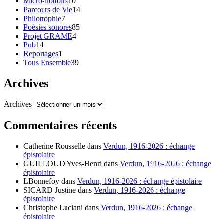
Micro-trottoirs
10
Parcours de Vie
14
Philotrophie
7
Poésies sonores
85
Projet GRAME
4
Pub
14
Reportages
1
Tous Ensemble
39
Archives
Archives
Commentaires récents
Catherine Rousselle
dans
Verdun, 1916-2026 : échange
épistolaire
GUILLOUD Yves-Henri
dans
Verdun, 1916-2026 : échange
épistolaire
LBonnefoy
dans
Verdun, 1916-2026 : échange épistolaire
SICARD Justine
dans
Verdun, 1916-2026 : échange
épistolaire
Christophe Luciani
dans
Verdun, 1916-2026 : échange
épistolaire