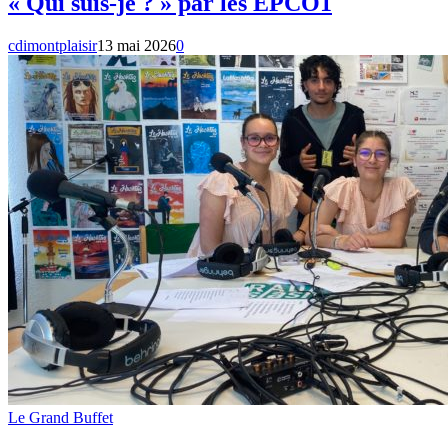
« Qui suis-je ? » par les EPCO1
cdimontplaisir
13 mai 2026
0
Le Grand Buffet