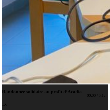
Randonnée solidaire au profit d’Acadia
00:00
/
5:12
1X