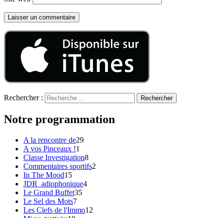
Rechercher :
Notre programmation
A la rencontre de
29
A vos Pinceaux !
1
Classe Investigation
8
Commentaires sportifs
2
In The Mood
15
JDR_adiophonique
4
Le Grand Buffet
35
Le Sel des Mots
7
Les Clefs de l'Immo
12