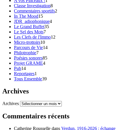
A vos Pinceaux !
1
Classe Investigation
8
Commentaires sportifs
2
In The Mood
15
JDR_adiophonique
4
Le Grand Buffet
35
Le Sel des Mots
7
Les Clefs de l'Immo
12
Micro-trottoirs
10
Parcours de Vie
14
Philotrophie
7
Poésies sonores
85
Projet GRAME
4
Pub
14
Reportages
1
Tous Ensemble
39
Archives
Archives
Commentaires récents
Catherine Rousselle
dans
Verdun, 1916-2026 : échange