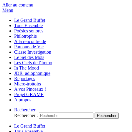
Aller au contenu
Menu
Le Grand Buffet
Tous Ensemble
Poésies sonores
Philotrophie
A la rencontre de
Parcours de Vie
Classe Investigation
Le Sel des Mots
Les Clefs de l’Immo
In The Mood
JDR_adiophonique
Reportages
Micro-trottoirs
A vos Pinceaux !
Projet GRAME
A propos
Rechercher
Rechercher :
Le Grand Buffet
Tous Ensemble