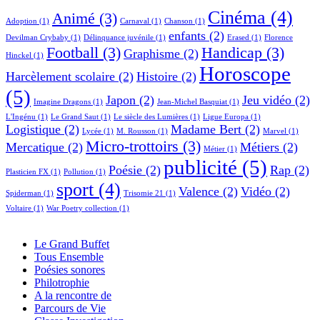
Cinéma
(4)
Animé
(3)
Adoption
(1)
Carnaval
(1)
Chanson
(1)
enfants
(2)
Devilman Crybaby
(1)
Délinquance juvénile
(1)
Erased
(1)
Florence
Football
(3)
Handicap
(3)
Graphisme
(2)
Hinckel
(1)
Horoscope
Harcèlement scolaire
(2)
Histoire
(2)
(5)
Japon
(2)
Jeu vidéo
(2)
Imagine Dragons
(1)
Jean-Michel Basquiat
(1)
L'Ingénu
(1)
Le Grand Saut
(1)
Le siècle des Lumières
(1)
Ligue Europa
(1)
Logistique
(2)
Madame Bert
(2)
Lycée
(1)
M. Rousson
(1)
Marvel
(1)
Micro-trottoirs
(3)
Mercatique
(2)
Métiers
(2)
Métier
(1)
publicité
(5)
Poésie
(2)
Rap
(2)
Plasticien FX
(1)
Pollution
(1)
sport
(4)
Valence
(2)
Vidéo
(2)
Spiderman
(1)
Trisomie 21
(1)
Voltaire
(1)
War Poetry collection
(1)
Le Grand Buffet
Tous Ensemble
Poésies sonores
Philotrophie
A la rencontre de
Parcours de Vie