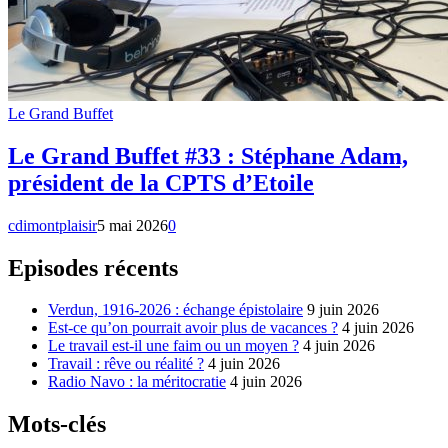
Le Grand Buffet
Le Grand Buffet #33 : Stéphane Adam,
président de la CPTS d’Etoile
cdimontplaisir
5 mai 2026
0
Episodes récents
Verdun, 1916-2026 : échange épistolaire
9 juin 2026
Est-ce qu’on pourrait avoir plus de vacances ?
4 juin 2026
Le travail est-il une faim ou un moyen ?
4 juin 2026
Travail : rêve ou réalité ?
4 juin 2026
Radio Navo : la méritocratie
4 juin 2026
Mots-clés