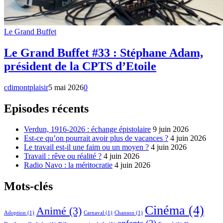
Le Grand Buffet
Le Grand Buffet #33 : Stéphane Adam,
président de la CPTS d’Etoile
cdimontplaisir
5 mai 2026
0
Episodes récents
Verdun, 1916-2026 : échange épistolaire
9 juin 2026
Est-ce qu’on pourrait avoir plus de vacances ?
4 juin 2026
Le travail est-il une faim ou un moyen ?
4 juin 2026
Travail : rêve ou réalité ?
4 juin 2026
Radio Navo : la méritocratie
4 juin 2026
Mots-clés
Cinéma
(4)
Animé
(3)
Adoption
(1)
Carnaval
(1)
Chanson
(1)