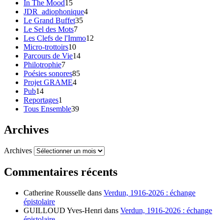
In The Mood
15
JDR_adiophonique
4
Le Grand Buffet
35
Le Sel des Mots
7
Les Clefs de l'Immo
12
Micro-trottoirs
10
Parcours de Vie
14
Philotrophie
7
Poésies sonores
85
Projet GRAME
4
Pub
14
Reportages
1
Tous Ensemble
39
Archives
Archives
Commentaires récents
Catherine Rousselle
dans
Verdun, 1916-2026 : échange
épistolaire
GUILLOUD Yves-Henri
dans
Verdun, 1916-2026 : échange
épistolaire