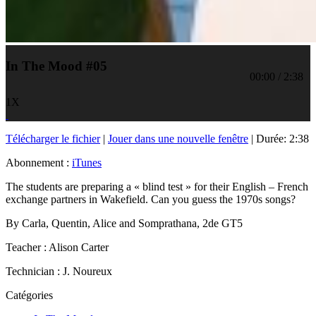
In The Mood #05
00:00
/
2:38
1X
Télécharger le fichier
|
Jouer dans une nouvelle fenêtre
|
Durée: 2:38
Abonnement :
iTunes
The students are preparing a « blind test » for their English – French
exchange partners in Wakefield. Can you guess the 1970s songs?
By Carla, Quentin, Alice and Somprathana, 2de GT5
Teacher : Alison Carter
Technician : J. Noureux
Catégories