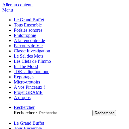
Aller au contenu
Menu
Le Grand Buffet
Tous Ensemble
Poésies sonores
Philotrophie
A la rencontre de
Parcours de Vie
Classe Investigation
Le Sel des Mots
Les Clefs de l’Immo
In The Mood
JDR_adiophonique
Reportages
Micro-trottoirs
A vos Pinceaux !
Projet GRAME
A propos
Rechercher
Rechercher :
Le Grand Buffet
Tous Ensemble