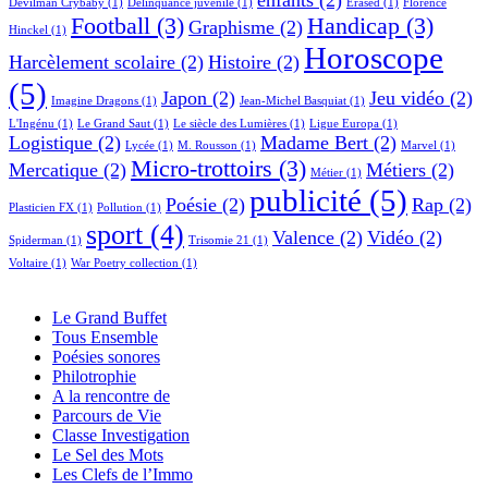
enfants
(2)
Devilman Crybaby
(1)
Délinquance juvénile
(1)
Erased
(1)
Florence
Football
(3)
Handicap
(3)
Graphisme
(2)
Hinckel
(1)
Horoscope
Harcèlement scolaire
(2)
Histoire
(2)
(5)
Japon
(2)
Jeu vidéo
(2)
Imagine Dragons
(1)
Jean-Michel Basquiat
(1)
L'Ingénu
(1)
Le Grand Saut
(1)
Le siècle des Lumières
(1)
Ligue Europa
(1)
Logistique
(2)
Madame Bert
(2)
Lycée
(1)
M. Rousson
(1)
Marvel
(1)
Micro-trottoirs
(3)
Mercatique
(2)
Métiers
(2)
Métier
(1)
publicité
(5)
Poésie
(2)
Rap
(2)
Plasticien FX
(1)
Pollution
(1)
sport
(4)
Valence
(2)
Vidéo
(2)
Spiderman
(1)
Trisomie 21
(1)
Voltaire
(1)
War Poetry collection
(1)
Le Grand Buffet
Tous Ensemble
Poésies sonores
Philotrophie
A la rencontre de
Parcours de Vie
Classe Investigation
Le Sel des Mots
Les Clefs de l’Immo