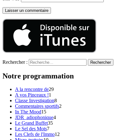
Rechercher :
Notre programmation
A la rencontre de
29
A vos Pinceaux !
1
Classe Investigation
8
Commentaires sportifs
2
In The Mood
15
JDR_adiophonique
4
Le Grand Buffet
35
Le Sel des Mots
7
Les Clefs de l'Immo
12
Micro-trottoirs
10