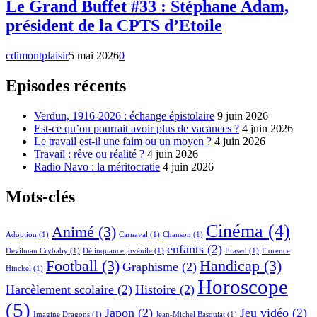
Le Grand Buffet #33 : Stéphane Adam,
président de la CPTS d’Etoile
cdimontplaisir
5 mai 2026
0
Episodes récents
Verdun, 1916-2026 : échange épistolaire
9 juin 2026
Est-ce qu’on pourrait avoir plus de vacances ?
4 juin 2026
Le travail est-il une faim ou un moyen ?
4 juin 2026
Travail : rêve ou réalité ?
4 juin 2026
Radio Navo : la méritocratie
4 juin 2026
Mots-clés
Cinéma
(4)
Animé
(3)
Adoption
(1)
Carnaval
(1)
Chanson
(1)
enfants
(2)
Devilman Crybaby
(1)
Délinquance juvénile
(1)
Erased
(1)
Florence
Football
(3)
Handicap
(3)
Graphisme
(2)
Hinckel
(1)
Horoscope
Harcèlement scolaire
(2)
Histoire
(2)
(5)
Japon
(2)
Jeu vidéo
(2)
Imagine Dragons
(1)
Jean-Michel Basquiat
(1)