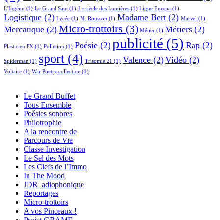
L'Ingénu
(1)
Le Grand Saut
(1)
Le siècle des Lumières
(1)
Ligue Europa
(1)
Logistique
(2)
Madame Bert
(2)
Lycée
(1)
M. Rousson
(1)
Marvel
(1)
Micro-trottoirs
(3)
Mercatique
(2)
Métiers
(2)
Métier
(1)
publicité
(5)
Poésie
(2)
Rap
(2)
Plasticien FX
(1)
Pollution
(1)
sport
(4)
Valence
(2)
Vidéo
(2)
Spiderman
(1)
Trisomie 21
(1)
Voltaire
(1)
War Poetry collection
(1)
Le Grand Buffet
Tous Ensemble
Poésies sonores
Philotrophie
A la rencontre de
Parcours de Vie
Classe Investigation
Le Sel des Mots
Les Clefs de l’Immo
In The Mood
JDR_adiophonique
Reportages
Micro-trottoirs
A vos Pinceaux !
Projet GRAME