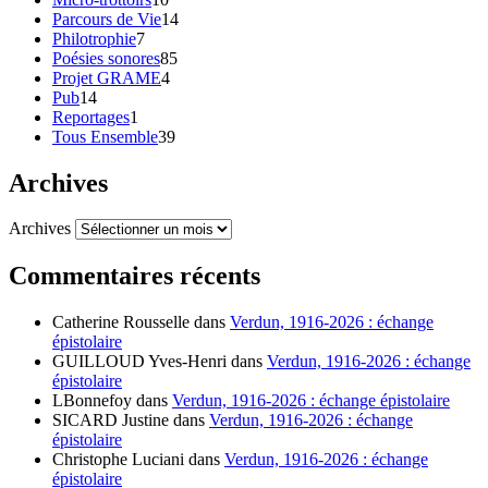
Parcours de Vie
14
Philotrophie
7
Poésies sonores
85
Projet GRAME
4
Pub
14
Reportages
1
Tous Ensemble
39
Archives
Archives
Commentaires récents
Catherine Rousselle
dans
Verdun, 1916-2026 : échange
épistolaire
GUILLOUD Yves-Henri
dans
Verdun, 1916-2026 : échange
épistolaire
LBonnefoy
dans
Verdun, 1916-2026 : échange épistolaire
SICARD Justine
dans
Verdun, 1916-2026 : échange
épistolaire
Christophe Luciani
dans
Verdun, 1916-2026 : échange
épistolaire