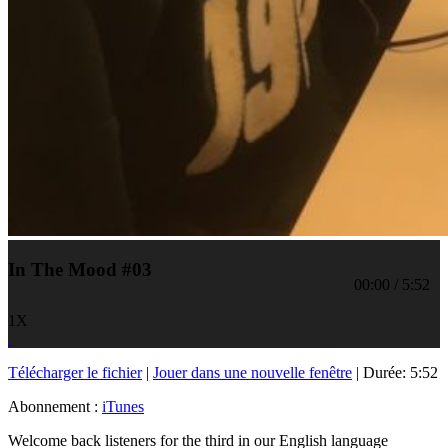
In The Mood #03
00:00
/
5:52
1X
Télécharger le fichier
|
Jouer dans une nouvelle fenêtre
|
Durée: 5:52
Abonnement :
iTunes
Welcome back listeners for the third in our English language