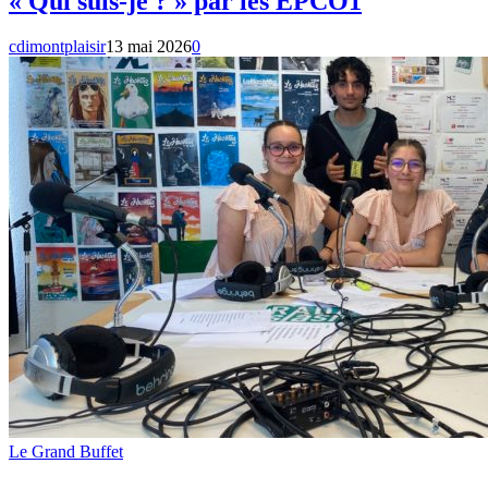
« Qui suis-je ? » par les EPCO1
cdimontplaisir
13 mai 2026
0
Le Grand Buffet