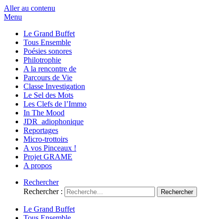
Aller au contenu
Menu
Le Grand Buffet
Tous Ensemble
Poésies sonores
Philotrophie
A la rencontre de
Parcours de Vie
Classe Investigation
Le Sel des Mots
Les Clefs de l’Immo
In The Mood
JDR_adiophonique
Reportages
Micro-trottoirs
A vos Pinceaux !
Projet GRAME
A propos
Rechercher
Rechercher :
Le Grand Buffet
Tous Ensemble