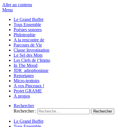
Aller au contenu
Menu
Le Grand Buffet
Tous Ensemble
Poésies sonores
Philotrophie
A la rencontre de
Parcours de Vie
Classe Investigation
Le Sel des Mots
Les Clefs de l’Immo
In The Mood
JDR_adiophonique
Reportages
Micro-trottoirs
A vos Pinceaux !
Projet GRAME
A propos
Rechercher
Rechercher :
Le Grand Buffet
Tous Ensemble