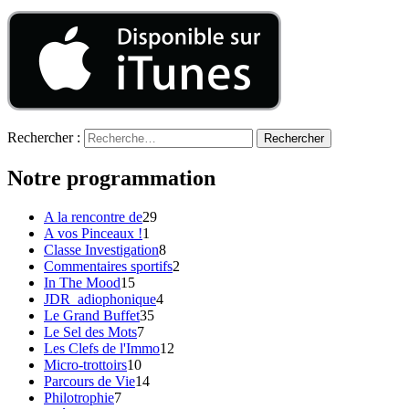
Rechercher :
Notre programmation
A la rencontre de
29
A vos Pinceaux !
1
Classe Investigation
8
Commentaires sportifs
2
In The Mood
15
JDR_adiophonique
4
Le Grand Buffet
35
Le Sel des Mots
7
Les Clefs de l'Immo
12
Micro-trottoirs
10
Parcours de Vie
14
Philotrophie
7