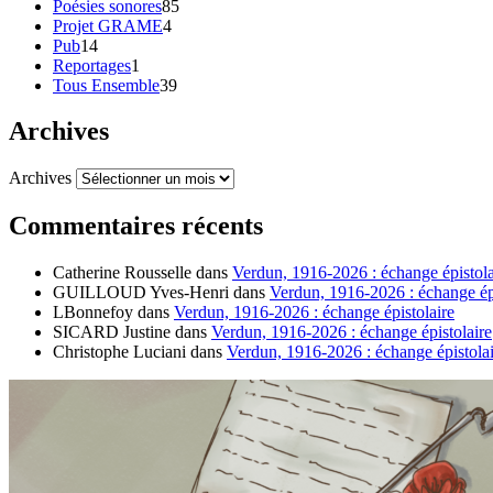
Poésies sonores
85
Projet GRAME
4
Pub
14
Reportages
1
Tous Ensemble
39
Archives
Archives
Commentaires récents
Catherine Rousselle
dans
Verdun, 1916-2026 : échange épistola
GUILLOUD Yves-Henri
dans
Verdun, 1916-2026 : échange épi
LBonnefoy
dans
Verdun, 1916-2026 : échange épistolaire
SICARD Justine
dans
Verdun, 1916-2026 : échange épistolaire
Christophe Luciani
dans
Verdun, 1916-2026 : échange épistolai