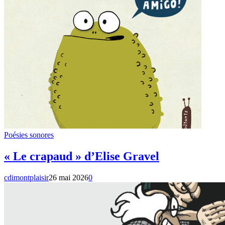
Poésies sonores
« Le crapaud » d’Elise Gravel
cdimontplaisir
26 mai 2026
0