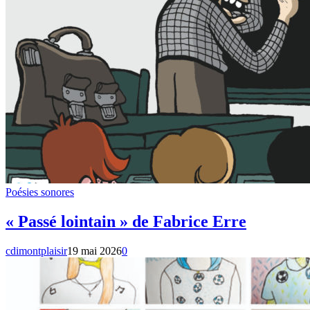
Poésies sonores
« Passé lointain » de Fabrice Erre
cdimontplaisir
19 mai 2026
0