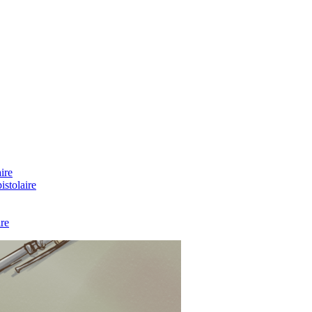
ire
stolaire
re